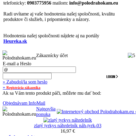
telefonicky:
0903775956
mailom:
info@polodrahokam.eu
Radi uvítame aj vaše hodnotenia našej spoločnosti, kvalitu
produktov či služieb, i pripomienky a názory.
Hodnotenia našej spoločnosti nájdete aj na portály
Heureka.sk
Zákaznícky účet
E-mail a Heslo
» Zabudol/la som heslo
»
Registrácia zákazníka
Ak sa Vám tento produkt páči, môžete mu dať bod:
Objednávam InfoMail
Najnovšia
ponuka
zlatý tyrkys náhrdelník náh-tyrk-03
16,97 €