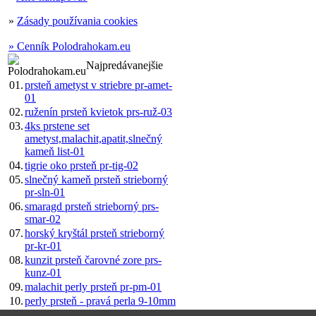
»
Zásady používania cookies
» Cenník Polodrahokam.eu
Najpredávanejšie
01.
prsteň ametyst v striebre pr-amet-
01
02.
ruženín prsteň kvietok prs-ruž-03
03.
4ks prstene set
ametyst,malachit,apatit,slnečný
kameň list-01
04.
tigrie oko prsteň pr-tig-02
05.
slnečný kameň prsteň strieborný
pr-sln-01
06.
smaragd prsteň strieborný prs-
smar-02
07.
horský kryštál prsteň strieborný
pr-kr-01
08.
kunzit prsteň čarovné zore prs-
kunz-01
09.
malachit perly prsteň pr-pm-01
10.
perly prsteň - pravá perla 9-10mm
prs-per-01