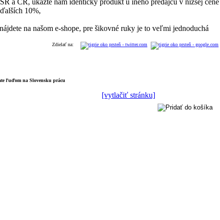
 SR a ČR, ukážte nám identický produkt u iného predajcu v nižšej cene
 ďalších 10%,
ájdete na našom e-shope, pre šikovné ruky je to veľmi jednoduchá
Zdielať na:
šate ľuďom na Slovensku prácu
[vytlačiť stránku]