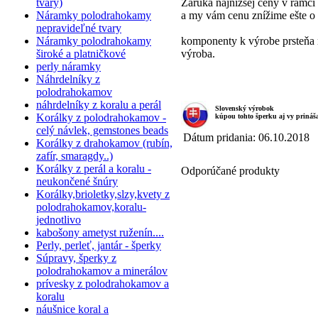
tvary)
Záruka najnižšej ceny v rámci
Náramky polodrahokamy
a my vám cenu znížime ešte o
nepravideľné tvary
Náramky polodrahokamy
komponenty k výrobe prsteňa n
široké a platničkové
výroba.
perly náramky
Náhrdelníky z
polodrahokamov
náhrdelníky z koralu a perál
Slovenský výrobok
Korálky z polodrahokamov -
kúpou tohto šperku aj vy priná
celý návlek, gemstones beads
Dátum pridania: 06.10.2018
Korálky z drahokamov (rubín,
zafír, smaragdy..)
Korálky z perál a koralu -
Odporúčané produkty
neukončené šnúry
Korálky,brioletky,slzy,kvety z
polodrahokamov,koralu-
jednotlivo
kabošony ametyst ruženín....
Perly, perleť, jantár - šperky
Súpravy, šperky z
polodrahokamov a minerálov
prívesky z polodrahokamov a
koralu
náušnice koral a