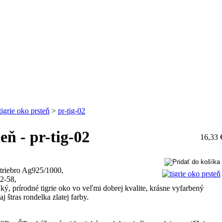
tigrie oko prsteň
>
pr-tig-02
teň - pr-tig-02
16,33 
 striebro Ag925/1000,
52-58,
ý, prírodné tigrie oko vo veľmi dobrej kvalite, krásne vyfarbený
j štras rondelka zlatej farby.