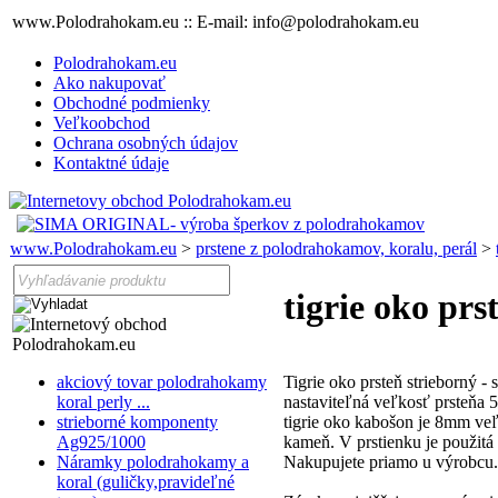
www.Polodrahokam.eu :: E-mail: info@polodrahokam.eu
Polodrahokam.eu
Ako nakupovať
Obchodné podmienky
Veľkoobchod
Ochrana osobných údajov
Kontaktné údaje
www.Polodrahokam.eu
>
prstene z polodrahokamov, koralu, perál
>
tigrie oko prs
akciový tovar polodrahokamy
Tigrie oko prsteň strieborný -
koral perly ...
nastaviteľná veľkosť prsteňa 
strieborné komponenty
tigrie oko kabošon je 8mm veľk
Ag925/1000
kameň. V prstienku je použitá a
Náramky polodrahokamy a
Nakupujete priamo u výrobcu.
koral (guličky,pravideľné