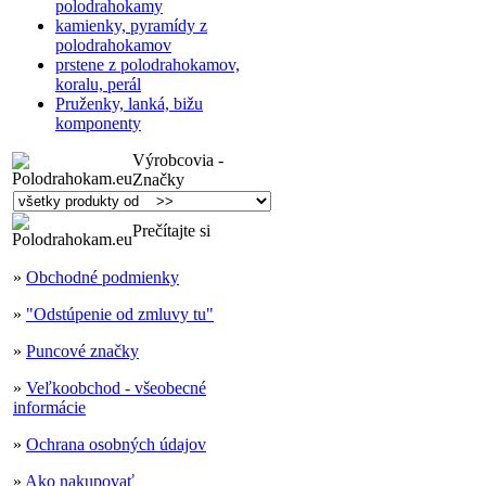
polodrahokamy
kamienky, pyramídy z
polodrahokamov
prstene z polodrahokamov,
koralu, perál
Pruženky, lanká, bižu
komponenty
Výrobcovia -
Značky
Prečítajte si
»
Obchodné podmienky
»
"Odstúpenie od zmluvy tu"
»
Puncové značky
»
Veľkoobchod - všeobecné
informácie
»
Ochrana osobných údajov
»
Ako nakupovať