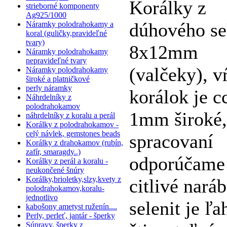
Korálky z
strieborné komponenty
Ag925/1000
dúhového se
Náramky polodrahokamy a
koral (guličky,pravideľné
tvary)
8x12mm
Náramky polodrahokamy
nepravideľné tvary
(valčeky), v
Náramky polodrahokamy
široké a platničkové
perly náramky
korálok je c
Náhrdelníky z
polodrahokamov
1mm široké,
náhrdelníky z koralu a perál
Korálky z polodrahokamov -
celý návlek, gemstones beads
spracovaní
Korálky z drahokamov (rubín,
zafír, smaragdy..)
odporúčame
Korálky z perál a koralu -
neukončené šnúry
Korálky,brioletky,slzy,kvety z
citlivé naráb
polodrahokamov,koralu-
jednotlivo
selenit je ľ
kabošony ametyst ruženín....
Perly, perleť, jantár - šperky
Súpravy, šperky z