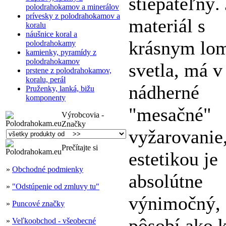
štiepateľný. 
polodrahokamov a minerálov
prívesky z polodrahokamov a
materiál s
koralu
náušnice koral a
krásnym l
polodrahokamy
kamienky, pyramídy z
polodrahokamov
svetla, má v
prstene z polodrahokamov,
koralu, perál
nádherné
Pruženky, lanká, bižu
komponenty
"mesačné"
Výrobcovia -
Značky
vyžarovanie
Prečítajte si
estetikou je
»
Obchodné podmienky
absolútne
»
"Odstúpenie od zmluvy tu"
výnimočný,
»
Puncové značky
pôsobí ako 
»
Veľkoobchod - všeobecné