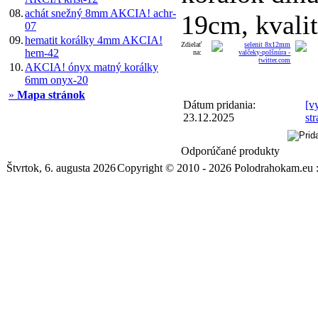
08.
achát snežný 8mm AKCIA! achr-
19cm, kvalit
07
09.
hematit korálky 4mm AKCIA!
Zdielať
hem-42
na:
10.
AKCIA! ónyx matný korálky
6mm onyx-20
»
Mapa stránok
Dátum pridania:
[vy
23.12.2025
st
Odporúčané produkty
Štvrtok, 6. augusta 2026
Copyright © 2010 - 2026 Polodrahokam.eu 