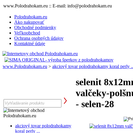
www.Polodrahokam.eu :: E-mail: info@polodrahokam.eu
Polodrahokam.eu
Ako nakupovať
Obchodné podmienky
Veľkoobchod
Ochrana osobných údajov
Kontaktné údaje
www.Polodrahokam.eu
>
akciový tovar polodrahokamy koral perly ..
selenit 8x12
valčeky-polšn
- selen-28
akciový tovar polodrahokamy
koral perly ...