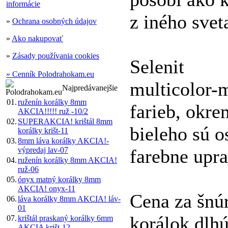
informácie
z iného svet
»
Ochrana osobných údajov
»
Ako nakupovať
»
Zásady používania cookies
Selenit
» Cenník Polodrahokam.eu
multicolor-
Najpredávanejšie
01.
ruženín korálky 8mm
farieb, okre
AKCIA!!!!! ruž -10/2
02.
SUPERAKCIA! krištál 8mm
bieleho sú o
korálky krišt-11
03.
8mm láva korálky AKCIA!-
výpredaj lav-07
farebne upr
04.
ruženín korálky 8mm AKCIA!
ruž-06
05.
ónyx matný korálky 8mm
AKCIA! onyx-11
Cena za šnú
06.
láva korálky 8mm AKCIA! láv-
01
korálok dlh
07.
krištál praskaný korálky 6mm
AKCIA krišt-12