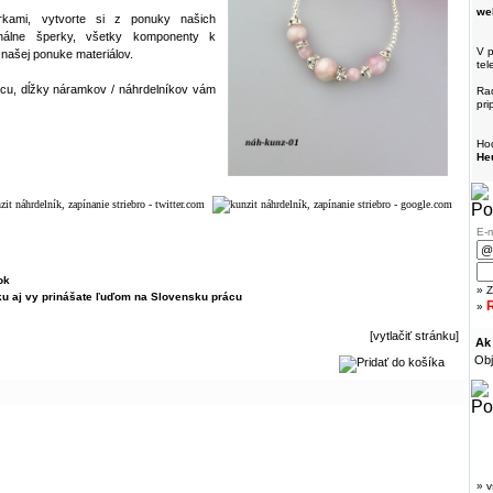
we
erkami, vytvorte si z ponuky našich
inálne šperky, všetky komponenty k
V p
 našej ponuke materiálov.
tel
cu, dĺžky náramkov / náhrdelníkov vám
Rad
pri
Hod
He
E-m
ok
» Z
ku aj vy prinášate ľuďom na Slovensku prácu
R
»
[vytlačiť stránku]
Ak
Obj
» v