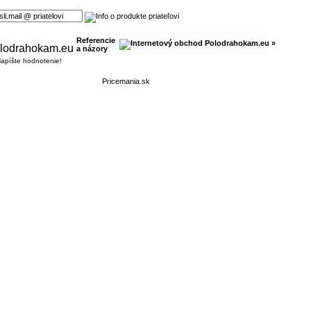
Referencie
a názory
apíšte hodnotenie!
Pricemania.sk