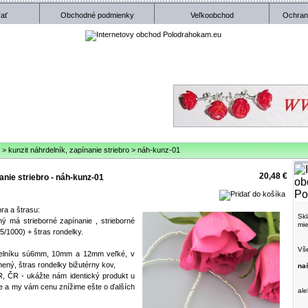
ať
Obchodné podmienky
Veľkoobchod
Ochran
>
kunzit náhrdelník, zapínanie striebro
>
náh-kunz-01
20,48 €
nanie striebro - náh-kunz-01
bra a štrasu:
Skl
hý má strieborné zapínanie , strieborné
mie
5/1000) + štras rondelky.
Vše
rdelníku sú6mm, 10mm a 12mm veľké, v
enený, štras rondelky bižutérny kov,
na
R, ČR - ukážte nám identický produkt u
ne a my vám cenu znížime ešte o ďalších
al