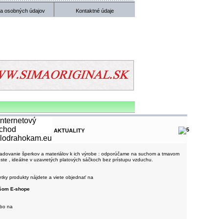
a osobných údajov
Kontaktné údaje
AKTUALITY
adovanie šperkov a materiálov k ich výrobe : odporúčame na suchom a tmavom
ste , ideálne v uzavretých platových sáčkoch bez prístupu vzduchu.
tky produkty nájdete a viete objednať na
šom E-shope
ebo na