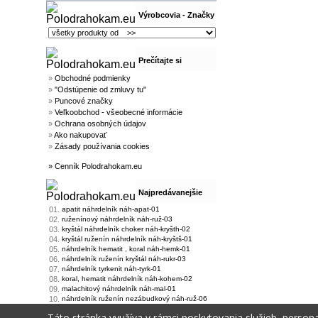
Výrobcovia - Značky
Prečítajte si
»
Obchodné podmienky
»
"Odstúpenie od zmluvy tu"
»
Puncové značky
»
Veľkoobchod - všeobecné informácie
»
Ochrana osobných údajov
»
Ako nakupovať
»
Zásady používania cookies
» Cenník Polodrahokam.eu
Najpredávanejšie
01.
apatit náhrdelník náh-apat-01
02.
ruženínový náhrdelník náh-ruž-03
03.
kryštál náhrdelník choker náh-kryšth-02
04.
kryštál ruženín náhrdelník náh-kryštš-01
05.
náhrdelník hematit , koral náh-hemk-01
06.
náhrdelník ruženín kryštál náh-rukr-03
07.
náhrdelník tyrkenit náh-tyrk-01
08.
koral, hematit náhrdelník náh-kohem-02
09.
malachitový náhrdelník náh-mal-01
10.
náhrdelník ruženín nezábudkový náh-ruž-06
Táto stránka využíva v rámci poskytovania služieb, persona