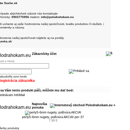
be Sashe.sk
rípade akýchkoľvek otázok nás kontaktujte
efonicky:
0903775956
mailom:
info@polodrahokam.eu
i uvítame aj vaše hodnotenia našej spoločnosti, kvalitu produktov či služieb, i
pomienky a názory.
notenia našej spoločnosti nájdete aj na portály
ureka.sk
Zákaznícky účet
ail a Heslo
abudol/la som heslo
egistrácia zákazníka
 sa Vám tento produkt páči, môžete mu dať bod:
ednávam InfoMail
Najnovšia
ponuka
perly5-6mm nugety, polšnúra AKCIA! per-37
7,98 €
šetky produkty