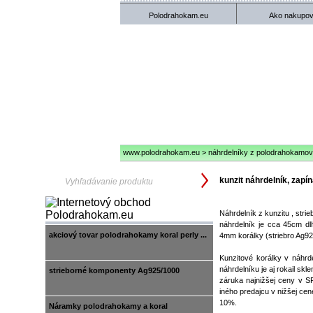
Polodrahokam.eu
Ako nakupov
www.polodrahokam.eu
>
náhrdelníky z polodrahokamov
kunzit náhrdelník, zapí
Náhrdelník z kunzitu , strie
náhrdelník je cca 45cm dl
akciový tovar polodrahokamy koral perly ...
4mm korálky (striebro Ag92
Kunzitové korálky v náh
náhrdelníku je aj rokail skl
strieborné komponenty Ag925/1000
záruka najnižšej ceny v S
iného predajcu v nižšej ce
10%.
Náramky polodrahokamy a koral