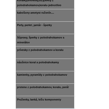
Korálky,brioletky,slzy,kvety z
polodrahokamov,koralu-jednotlivo
kabošony ametyst ruženín....
Perly, perleť, jantár - šperky
Súpravy, šperky z polodrahokamov a
minerálov
prívesky z polodrahokamov a koralu
náušnice koral a polodrahokamy
kamienky, pyramídy z polodrahokamov
prstene z polodrahokamov, koralu, perál
Pruženky, lanká, bižu komponenty