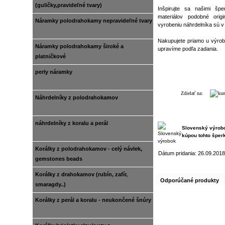
(guličky,pravideľné tvary)
Inšpirujte sa našimi šp
materiálov podobné orig
Náramky polodrahokamy nepravideľné tvary
vyrobeniu náhrdelníka sú v
Nakupujete priamo u výrob
Náramky polodrahokamy široké a
upravíme podľa zadania.
platničkové
perly náramky
Zdielať na:
Náhrdelníky z polodrahokamov
náhrdelníky z koralu a perál
Slovenský výrob
kúpou tohto šper
Korálky z polodrahokamov - celý návlek,
Dátum pridania: 26.09.2018
gemstones beads
Korálky z drahokamov (rubín, zafír,
Odporúčané produkty
smaragdy..)
Korálky z perál a koralu - neukončené šnúry