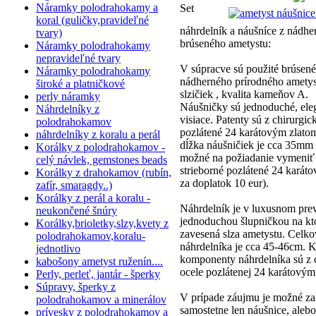
Náramky polodrahokamy a
Set
koral (guličky,pravideľné
náhrdelník a náušníce z nádhe
tvary)
brúseného ametystu:
Náramky polodrahokamy
nepravideľné tvary
V súpracve sú použité brúsen
Náramky polodrahokamy
nádherného prírodného ametys
široké a platničkové
slzičiek , kvalita kameňov A.
perly náramky
Náušničky sú jednoduché, ele
Náhrdelníky z
visiace. Patenty sú z chirurgic
polodrahokamov
pozlátené 24 karátovým zlato
náhrdelníky z koralu a perál
dĺžka náušničiek je cca 35mm 
Korálky z polodrahokamov -
možné na požiadanie vymeniť 
celý návlek, gemstones beads
strieborné pozlátené 24 karát
Korálky z drahokamov (rubín,
za doplatok 10 eur).
zafír, smaragdy..)
Korálky z perál a koralu -
Náhrdelník je v luxusnom pre
neukončené šnúry
jednoduchou šlupničkou na kto
Korálky,brioletky,slzy,kvety z
zavesená slza ametystu. Celko
polodrahokamov,koralu-
náhrdelníka je cca 45-46cm. 
jednotlivo
komponenty náhrdelníka sú z c
kabošony ametyst ruženín....
ocele pozlátenej 24 karátovým
Perly, perleť, jantár - šperky
Súpravy, šperky z
V prípade záujmu je možné za
polodrahokamov a minerálov
samostetne len náušnice, alebo
prívesky z polodrahokamov a