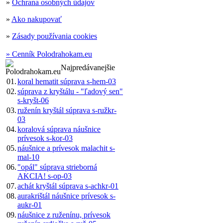
»
Ochrana osobných údajov
»
Ako nakupovať
»
Zásady používania cookies
» Cenník Polodrahokam.eu
Najpredávanejšie
01.
koral hematit súprava s-hem-03
02.
súprava z kryštálu - "ľadový sen"
s-kryšt-06
03.
ruženín kryštál súprava s-ružkr-
03
04.
koralová súprava náušnice
prívesok s-kor-03
05.
náušnice a prívesok malachit s-
mal-10
06.
"opál" súprava strieborná
AKCIA! s-op-03
07.
achát kryštál súprava s-achkr-01
08.
aurakrištál náušnice prívesok s-
aukr-01
09.
náušnice z ruženínu, prívesok