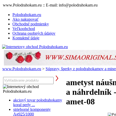
www.Polodrahokam.eu :: E-mail: info@polodrahokam.eu
Polodrahokam.eu
Ako nakupovať
Obchodné podmienky
Veľkoobchod
Ochrana osobných údajov
Kontaktné údaje
www.Polodrahokam.eu
>
Súpravy, šperky z polodrahokamov a mine
ametyst náušn
a náhrdelník -
amet-08
akciový tovar polodrahokamy
koral perly ...
strieborné komponenty
Ag925/1000