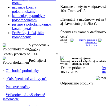
koralu
Kamene ametystu v súprave s
náušnice koral a
10x17mm veľké.
polodrahokamy
kamienky, pyramídy z
Elegantný a nadčasový set na 
polodrahokamov
aj slávnostnú príležitosť.
prstene z polodrahokamov,
koralu, perál
Šperky zasielame v darčekovom
Pruženky, lanká, bižu
cene).
komponenty
Zdielať
na:
Výrobcovia -
Značky
Slovenský výrobok
Prečítajte si
kúpou tohto šperku aj vy priná
Slovensku prácu
Dátum pridania:
[vy
»
Obchodné podmienky
06.12.2025
st
»
"Odstúpenie od zmluvy tu"
Odporúčané produkty
»
Puncové značky
»
Veľkoobchod - všeobecné
informácie