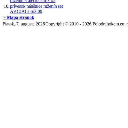
ruženín srdiečka s-ruž-05
10.
prívesok,náušnice ruženín set
AKCIA! s-ruž-09
»
Mapa stránok
Piatok, 7. augusta 2026
Copyright © 2010 - 2026 Polodrahokam.eu :