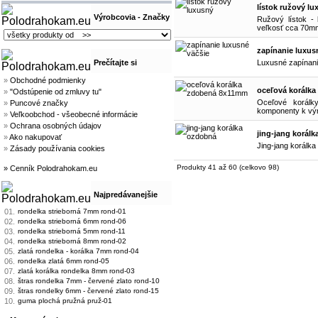
lístok ružový l
Výrobcovia - Značky
Ružový lístok -
veľkosť cca 70mm
zapínanie luxus
Prečítajte si
Luxusné zapínani
»
Obchodné podmienky
oceľová korálk
»
"Odstúpenie od zmluvy tu"
Oceľové korálk
»
Puncové značky
komponenty k výr
»
Veľkoobchod - všeobecné informácie
»
Ochrana osobných údajov
jing-jang korál
»
Ako nakupovať
Jing-jang korálk
»
Zásady používania cookies
Produkty 41 až 60 (celkovo 98)
» Cenník Polodrahokam.eu
Najpredávanejšie
01.
rondelka strieborná 7mm rond-01
02.
rondelka strieborná 6mm rond-06
03.
rondelka strieborná 5mm rond-11
04.
rondelka strieborná 8mm rond-02
05.
zlatá rondelka - korálka 7mm rond-04
06.
rondelka zlatá 6mm rond-05
07.
zlatá korálka rondelka 8mm rond-03
08.
štras rondelka 7mm - červené zlato rond-10
09.
štras rondelky 6mm - červené zlato rond-15
10.
guma plochá pružná pruž-01