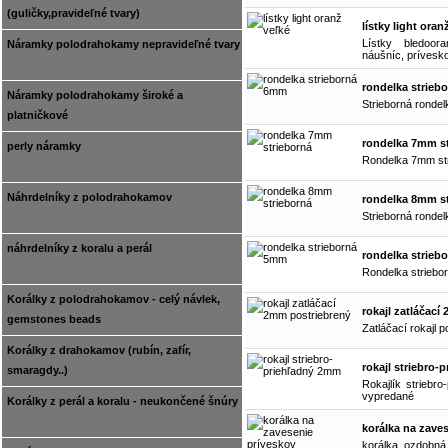
(guličky,pravideľné tvary)
lístky light oran
Lístky bledoo
Náramky polodrahokamy nepravideľné tvary
náušníc, príveskov.
rondelka strie
Náramky polodrahokamy široké a
Strieborná ronde
platničkové
rondelka 7mm s
perly náramky
Rondelka 7mm str
Náhrdelníky z polodrahokamov
rondelka 8mm s
Strieborná ronde
náhrdelníky z koralu a perál
rondelka strie
Rondelka striebo
Korálky z polodrahokamov - celý návlek,
rokajl zatláčací
gemstones beads
Zatláčací rokajl 
Korálky z drahokamov (rubín, zafír,
rokajl striebro
smaragdy..)
Rokajlík striebr
vypredané
Korálky z perál a koralu - neukončené šnúry
korálka na zave
korálka ozdobn