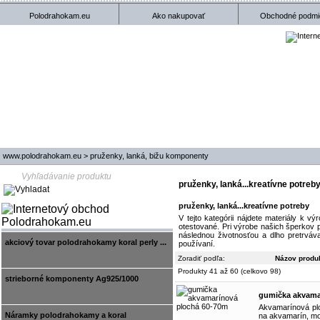
Polodrahokam.eu
Ako nakupovať
Obchodné podmi
www.polodrahokam.eu
>
pruženky, lanká, bižu komponenty
pruženky, lanká...kreatívne potreb
pruženky, lanká...kreatívne potreby
V tejto kategórii nájdete materiály k
otestované. Pri výrobe našich šperkov 
následnou životnosťou a dlho pretrváv
akciový tovar polodrahokamy koral perly ...
používaní.
Zoradiť podľa:
Názov produ
Produkty 41 až 60 (celkovo 98)
strieborné komponenty Ag925/1000
gumička akvama
Akvamarínová pl
Náramky polodrahokamy a koral
na akvamarín, modr