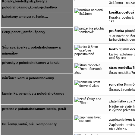
Korálky,brioletky,slzy,kvety z
3x12mm) - na zav
polodrahokamov,koralu-jednotlivo
korálka oceľov
kabošony ametyst ruženín....
Korálka oceľová
1ks.
pruženka plochá
Perly, perleť, jantár - šperky
"Citrínová" pruže
farbu citrínu), ce
Súpravy, šperky z polodrahokamov a
lanko 0,5mm oc
minerálov
Lanko splietané
celú špulku.
prívesky z polodrahokamov a koralu
štras rondelka 
Štras rondelka 7m
náušnice koral a polodrahokamy
rondelka 8mm če
Štrasová rondelk
kamienky, pyramídy z polodrahokamov
zlaté lístky cca
Nádherné zlaté l
prstene z polodrahokamov, koralu, perál
k výrobe prívesk
zapínanie kvet 
Pruženky, lanká, bižu komponenty
Zapínanie trbl
náhrdelníky.