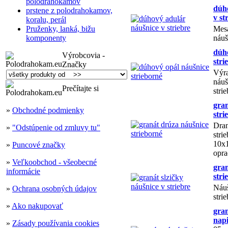
polodrahokamov
dúh
prstene z polodrahokamov,
v st
koralu, perál
Pruženky, lanká, bižu
Mes
komponenty
náuš
dúh
Výrobcovia -
stri
Značky
Výra
náuš
Prečítajte si
strie
gran
»
Obchodné podmienky
stri
Dran
»
"Odstúpenie od zmluvy tu"
stri
10x
»
Puncové značky
opra
»
Veľkoobchod - všeobecné
gran
informácie
stri
Náuš
»
Ochrana osobných údajov
strie
»
Ako nakupovať
gra
nap
»
Zásady používania cookies