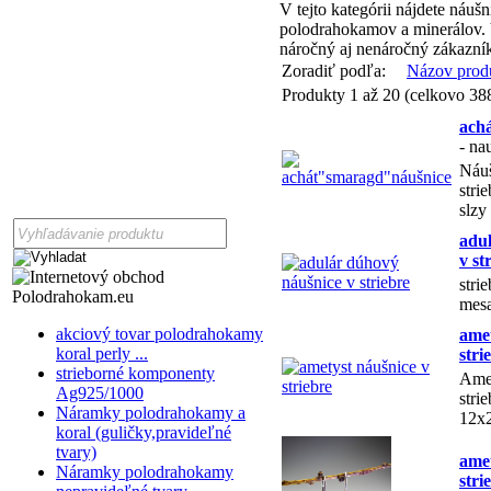
V tejto kategórii nájdete náušn
polodrahokamov a minerálov. 
náročný aj nenáročný zákazní
Zoradiť podľa:
Názov prod
Produkty 1 až 20 (celkovo 38
ach
- na
Náuš
stri
slz
adu
v st
stri
mes
akciový tovar polodrahokamy
amet
koral perly ...
stri
strieborné komponenty
Amet
Ag925/1000
stri
Náramky polodrahokamy a
12x
koral (guličky,pravideľné
tvary)
ame
Náramky polodrahokamy
stri