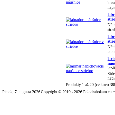
kora
napi
labr
stri
Náuš
strie
labr
stri
Náuš
labra
lari
náuš
lar-
Stri
napi
Produkty 1 až 20 (celkovo 38
Piatok, 7. augusta 2026
Copyright © 2010 - 2026 Polodrahokam.eu :