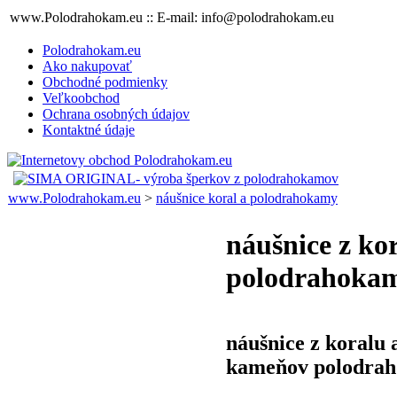
www.Polodrahokam.eu :: E-mail: info@polodrahokam.eu
Polodrahokam.eu
Ako nakupovať
Obchodné podmienky
Veľkoobchod
Ochrana osobných údajov
Kontaktné údaje
www.Polodrahokam.eu
>
náušnice koral a polodrahokamy
náušnice z ko
polodrahoka
náušnice z koralu 
kameňov polodra