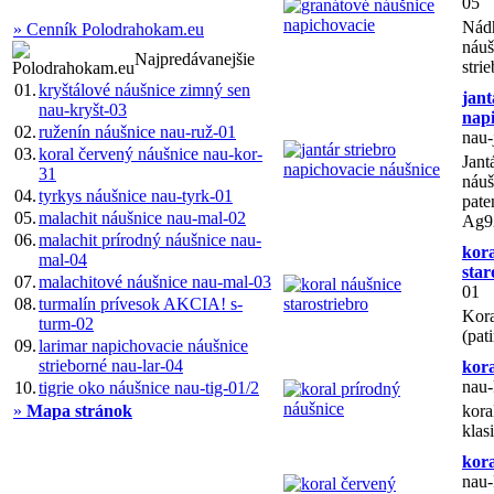
05
Nádh
» Cenník Polodrahokam.eu
náuš
Najpredávanejšie
stri
01.
kryštálové náušnice zimný sen
jant
nau-kryšt-03
napi
02.
ruženín náušnice nau-ruž-01
nau-
03.
koral červený náušnice nau-kor-
Jant
31
náuš
04.
tyrkys náušnice nau-tyrk-01
pate
05.
malachit náušnice nau-mal-02
Ag9
06.
malachit prírodný náušnice nau-
kora
mal-04
star
07.
malachitové náušnice nau-mal-03
01
08.
turmalín prívesok AKCIA! s-
Kora
turm-02
(pat
09.
larimar napichovacie náušnice
strieborné nau-lar-04
kora
nau-
10.
tigrie oko náušnice nau-tig-01/2
»
Mapa stránok
kora
klas
kora
nau-