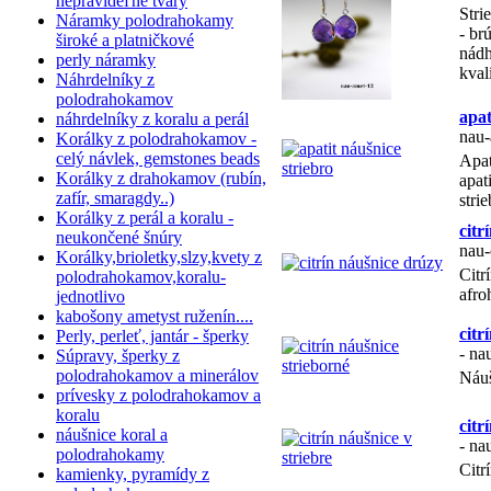
nepravideľné tvary
Stri
Náramky polodrahokamy
- br
široké a platničkové
nádh
perly náramky
kvali
Náhrdelníky z
polodrahokamov
apat
náhrdelníky z koralu a perál
nau-
Korálky z polodrahokamov -
celý návlek, gemstones beads
Apat
Korálky z drahokamov (rubín,
apat
zafír, smaragdy..)
stri
Korálky z perál a koralu -
citr
neukončené šnúry
nau-
Korálky,brioletky,slzy,kvety z
Citr
polodrahokamov,koralu-
afro
jednotlivo
kabošony ametyst ruženín....
citr
Perly, perleť, jantár - šperky
- na
Súpravy, šperky z
polodrahokamov a minerálov
Náuš
prívesky z polodrahokamov a
koralu
citr
náušnice koral a
- na
polodrahokamy
Citr
kamienky, pyramídy z